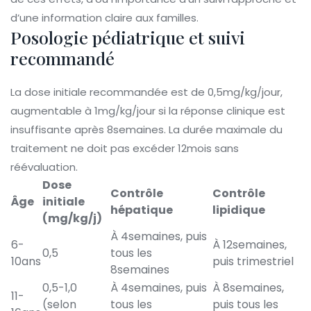
d’une information claire aux familles.
Posologie pédiatrique et suivi
recommandé
La dose initiale recommandée est de 0,5mg/kg/jour,
augmentable à 1mg/kg/jour si la réponse clinique est
insuffisante après 8semaines. La durée maximale du
traitement ne doit pas excéder 12mois sans
réévaluation.
Dose
Contrôle
Contrôle
Âge
initiale
hépatique
lipidique
(mg/kg/j)
À 4semaines, puis
6-
À 12semaines,
0,5
tous les
10ans
puis trimestriel
8semaines
0,5-1,0
À 4semaines, puis
À 8semaines,
11-
(selon
tous les
puis tous les