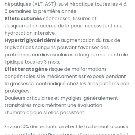
hépatiques (ALT, AST)
: suivi hépatique toutes les 4 à
6 semaines la première année.
Effets cutanés
sécheresse, fissures et
desquamation accrue de la peau
: nécessitent une
hydratation intensive.
Hypertriglycéridémie
augmentation du taux de
triglycérides sanguins pouvant favoriser des
problèmes cardiovasculaires à long terme
: contrôle
lipidique tous les 3 mois.
Effet teratogène
risque de malformations
congénitales si le médicament est exposé pendant
la grossesse
: contrindiqué chez les filles pubères non
protégées.
Douleurs articulaires et myalgies: généralement
transitoires mais méritent une évaluation
rhumatologique si elles persistent.
Environ 10% des enfants arrêtent le traitement à cause
de ces effets, d’où l’importance d’un suivi rapproché et