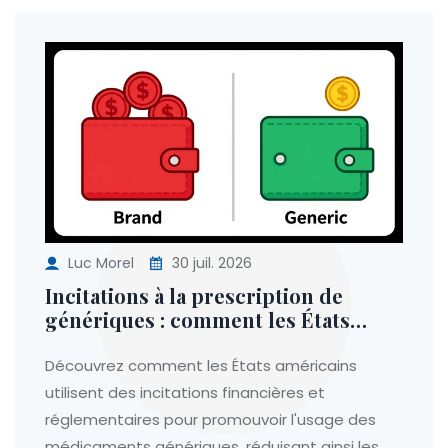
Luc Morel
30 juil. 2026
Incitations à la prescription de
génériques : comment les États
américains encouragent l'usage des
médicaments moins chers
Découvrez comment les États américains
utilisent des incitations financières et
réglementaires pour promouvoir l'usage des
médicaments génériques, réduisant ainsi les