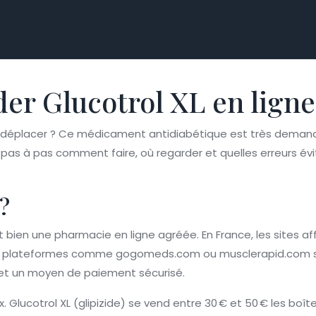
Glucotrol XL en ligne 
s déplacer ? Ce médicament antidiabétique est très deman
pas à pas comment faire, où regarder et quelles erreurs évit
?
est bien une pharmacie en ligne agréée. En France, les sites a
plateformes comme gogomeds.com ou musclerapid.com sont s
is et un moyen de paiement sécurisé.
x. Glucotrol XL (glipizide) se vend entre 30 € et 50 € les boît