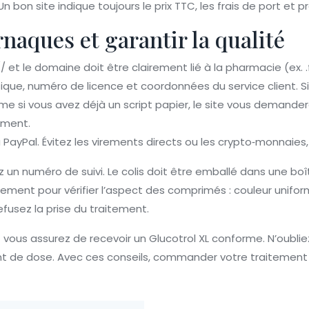
bon site indique toujours le prix TTC, les frais de port et p
rnaques et garantir la qualité
// et le domaine doit être clairement lié à la pharmacie (ex. .f
sique, numéro de licence et coordonnées du service client. S
 si vous avez déjà un script papier, le site vous demandera 
ement.
 PayPal. Évitez les virements directs ou les crypto‑monnaies
un numéro de suivi. Le colis doit être emballé dans une bo
nt pour vérifier l’aspect des comprimés : couleur uniforme, t
efusez la prise du traitement.
et vous assurez de recevoir un Glucotrol XL conforme. N’oubl
de dose. Avec ces conseils, commander votre traitement en