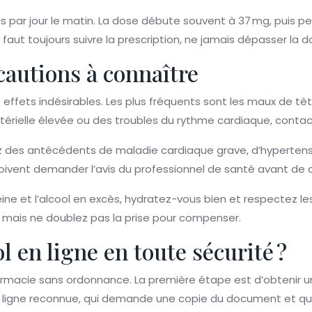
 par jour le matin. La dose débute souvent à 37 mg, puis p
l faut toujours suivre la prescription, ne jamais dépasser 
cautions à connaître
ets indésirables. Les plus fréquents sont les maux de tête, 
artérielle élevée ou des troubles du rythme cardiaque, con
ez des antécédents de maladie cardiaque grave, d’hypertens
doivent demander l’avis du professionnel de santé avant d
éine et l’alcool en excès, hydratez-vous bien et respectez les
 mais ne doublez pas la prise pour compenser.
l en ligne en toute sécurité ?
armacie sans ordonnance. La première étape est d’obtenir un
ligne reconnue, qui demande une copie du document et qui as