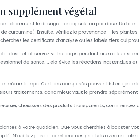
n supplément végétal
chent clairement le dosage par capsule ou par dose. Un bon pro
 curcumine). Ensuite, vérifiez la provenance – les plantes c
et cherchez les certificats d’analyse ou les labels tiers qui pr
ite dose et observez votre corps pendant une à deux sema
ssionnel de santé. Cela évite les réactions inattendues et 
s en même temps. Certains composés peuvent interagir ent
sieurs traitements, donc mieux vaut le prendre séparément
éussie, choisissez des produits transparents, commencez d
plantes à votre quotidien. Que vous cherchiez à booster votr
dapté. N’oubliez pas de combiner ces produits avec une alime