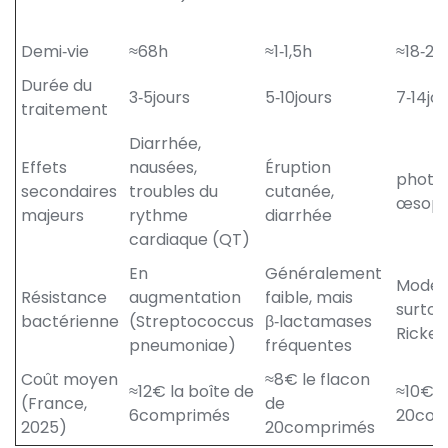
Demi‑vie
≈68h
≈1‑1,5h
≈18‑22
Durée du
3‑5jours
5‑10jours
7‑14jo
traitement
Diarrhée,
Effets
nausées,
Éruption
photos
secondaires
troubles du
cutanée,
œsoph
majeurs
rythme
diarrhée
cardiaque (QT)
En
Généralement
Modér
Résistance
augmentation
faible, mais
surtou
bactérienne
(Streptococcus
β‑lactamases
Ricket
pneumoniae)
fréquentes
Coût moyen
≈8€ le flacon
≈12€ la boîte de
≈10€ l
(France,
de
6comprimés
20com
2025)
20comprimés