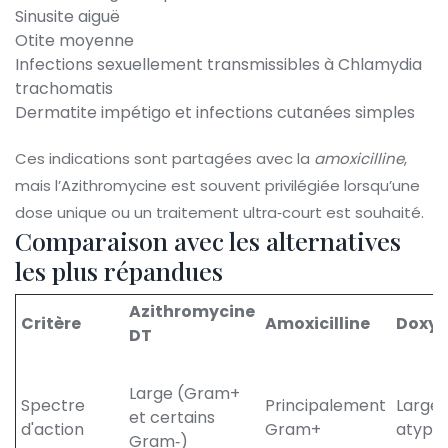
Sinusite aiguë
Otite moyenne
Infections sexuellement transmissibles à Chlamydia
trachomatis
Dermatite impétigo et infections cutanées simples
Ces indications sont partagées avec la
amoxicilline
,
mais l’Azithromycine est souvent privilégiée lorsqu’une
dose unique ou un traitement ultra‑court est souhaité.
Comparaison avec les alternatives
les plus répandues
Azithromycine
Critère
Amoxicilline
Doxyc
DT
Large (Gram+
Spectre
Principalement
Large,
et certains
d'action
Gram+
atypiq
Gram‑)