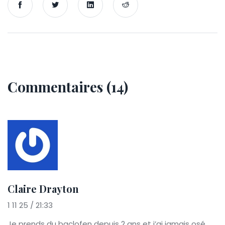
Commentaires (14)
Claire Drayton
1 11 25 / 21:33
Je prends du baclofen depuis 2 ans et j’ai jamais osé