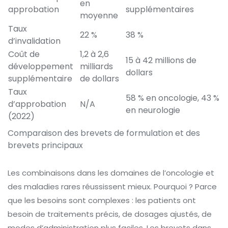
en
approbation
supplémentaires
moyenne
Taux
22 %
38 %
d’invalidation
Coût de
1,2 à 2,6
15 à 42 millions de
développement
milliards
dollars
supplémentaire
de dollars
Taux
58 % en oncologie, 43 %
d’approbation
N/A
en neurologie
(2022)
Comparaison des brevets de formulation et des
brevets principaux
Les combinaisons dans les domaines de l’oncologie et
des maladies rares réussissent mieux. Pourquoi ? Parce
que les besoins sont complexes : les patients ont
besoin de traitements précis, de dosages ajustés, de
modes d’administration plus faciles. Les brevets dans