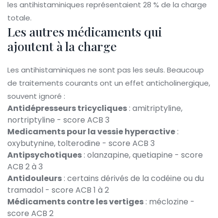
les antihistaminiques représentaient 28 % de la charge
totale.
Les autres médicaments qui
ajoutent à la charge
Les antihistaminiques ne sont pas les seuls. Beaucoup
de traitements courants ont un effet anticholinergique,
souvent ignoré :
Antidépresseurs tricycliques
: amitriptyline,
nortriptyline - score ACB 3
Medicaments pour la vessie hyperactive
:
oxybutynine, tolterodine - score ACB 3
Antipsychotiques
: olanzapine, quetiapine - score
ACB 2 à 3
Antidouleurs
: certains dérivés de la codéine ou du
tramadol - score ACB 1 à 2
Médicaments contre les vertiges
: méclozine -
score ACB 2