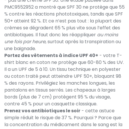
- pas une crème SPF 30. Une étude publiée dans
PMC9552952 a montré que SPF 30 ne protège que 55
% contre les réactions phototoxiques, tandis que SPF
50+ atteint 92 %. Et ce n’est pas tout : la plupart des
crèmes se dégradent 65 % plus vite sous l’effet des
antibiotiques. Il faut donc les réappliquer
au moins
une fois par heure
, surtout après la transpiration ou
une baignade.
Portez des vêtements à indice UPF 40+
- votre T-
shirt blanc en coton ne protège que 60-80 % des UV.
Il a un UPF de 5 à 10. Un tissu technique en polyester
ou coton traité peut atteindre UPF 50+, bloquant 98
% des rayons. Privilégiez les manches longues, les
pantalons en tissus serrés. Les chapeaux à larges
bords (plus de 7 cm) protègent 95 % du visage,
contre 45 % pour un casquette classique.
Prenez vos antibiotiques le soir
- cette astuce
simple réduit le risque de 37 %. Pourquoi ? Parce que
la concentration du médicament dans le sang est la