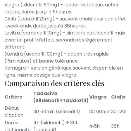
Viagra
(sildenafil 50mg) - leader historique, action
rapide, durée jusqu’à 5heures.
Cialis
(tadalafil 20mg) - souvent choisi pour son effet
«week‑end», durée jusqu’à 36heures.
Levitra
(vardenafil 10mg) - similaire au sildenafil mais
avec un profil d’effets secondaires légèrement
différent.
Stendra
(avanafil 100mg) - action très rapide
(15minutes) et bonne tolérance.
Kamagra
- version générique souvent disponible en
ligne, même dosage que Viagra.
Comparaison des critères clés
Tadasiva
Critère
Viagra
Cialis
(Sildenafil+Tadalafil)
Début
30‑60min (sildenafil)
30‑60min
30‑120m
d’action
Durée
4h (sildenafil) + 36h
4‑5h
36h
d’efficacité
(tadalafil)