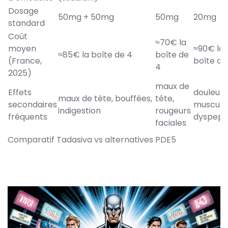
Dosage
50mg + 50mg
50mg
20mg
standard
Coût
≈70€ la
moyen
≈90€ la
≈85€ la boîte de 4
boîte de
(France,
boîte de
4
2025)
maux de
Effets
douleurs
maux de tête, bouffées,
tête,
secondaires
musculai
indigestion
rougeurs
fréquents
dyspeps
faciales
Comparatif Tadasiva vs alternatives PDE5